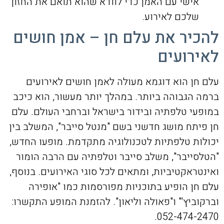
אישי עם האמן כדי לוודא שהוא תואם את החזון
שלכם לאירוע.
להכיר את עלם חן – אמן חושים
לאירועים
עלם חן הוא דוגמא מעולה לאמן חושים לאירועים
ברמה הגבוהה ביותר. במהלך יותר מעשור, הוא כיכב
במופעי טלפתיה ובידור בישראל וברחבי העולם. עלם
חן פיתח מושג חדשני בשם "מנטל סייבר", המשלב בין
יכולות טלפתיות לטכנולוגיה מתקדמת. מופעו החדש,
"הטלסייבר", משלב סייבר וטלפתיה עם הרבה הומור
ואינטראקטיביות, ומתאים לכל סוגי האירועים. בנוסף,
עלם חן הופיע בתוכניות מפורסמות כמו "אופירה
וברקוביץ'" ו"פאולה וליאון". להזמנת המופע התקשרו:
052-474-2470.