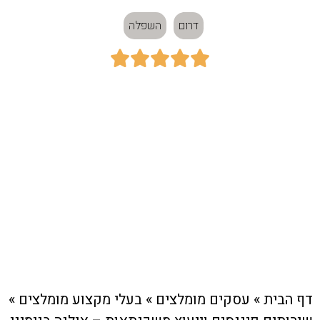
דרום
השפלה





כתובת:
יוסף סמילו 1, נתיבות
חיוג מהיר לעסק
דף הבית
»
עסקים מומלצים
»
בעלי מקצוע מומלצים
»