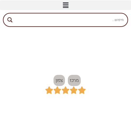
רשת אופנה מובילה -
Ricco
מרכז
צפון





כתובת:
תל אביב, חיפה
חיוג מהיר לעסק