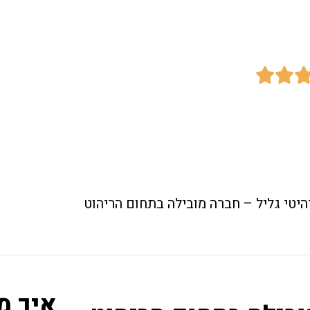
ילה בתחום הריהוט


היטי גליל – חברה מובילה בתחום הריהוט
איך מ