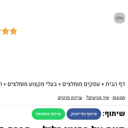
רהיטי גליל - חברה מוב
צפון



כתובת:
היוצרים 5 א.ת. צפוני נהריה
דף הבית
»
עסקים מומלצים
»
בעלי מקצוע מומלצים
»
ר
תמונות
•
איך מגיעים?
•
עריכת פרטים
שיתוף:
שיתוף בפייסבוק
שיתוף בווטסאפ