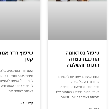
טיפול בטראומה
שיפוץ חדר אמב
מורכבת בצורה
קטן
הנכונה והשלמה
האם חדר האמבטיה שלכם
מינימליסטי ותמיד רציתם
אחת הגישה הייעודיות לאנשים
לו מהפך? אפשר להתייח
שחוו סדרה של אירועים
לשיפוץ בחדר האמבטיה ק
טראומטיים בחייהם הינן טיפול
כאתגר. להפיק את
באראומה מורכבת. טראומות אלו
נגרמות לאורך זמן ומשפיעות
קרא עוד »