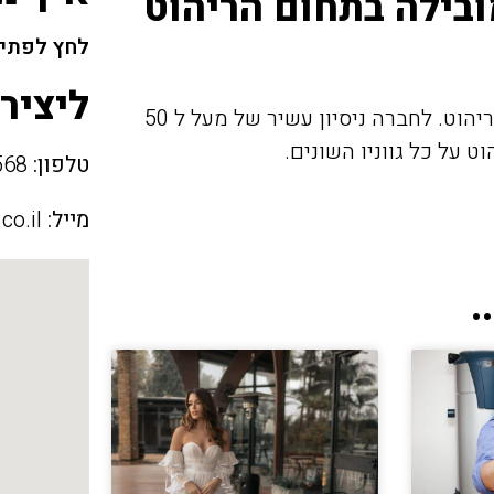
ובילה בתחום הריהוט
לחץ לפתיח
ליציר
היא חברה מקצועית ומובילה בתחום הריהוט. לחברה ניסיון עשיר של מעל ל 50
 על כל גווניו השונים.
טלפון:
04-9825568
מייל:
co.il
.