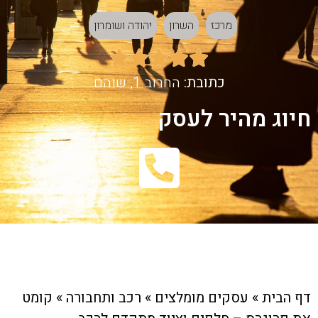
מרכז
השרון
יהודה ושומרון





כתובת:
החרוב 1, שוהם
חיוג מהיר לעסק
דף הבית
»
עסקים מומלצים
»
רכב ותחבורה
»
קומט