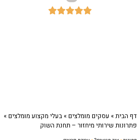





כתובת:
דרך ישראל בר יהודה 43, חיפה
חיוג מהיר לעסק
דף הבית
»
עסקים מומלצים
»
בעלי מקצוע מומלצים
»
פתרונות שירותי מיחזור – תחנת השוק