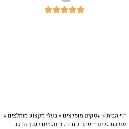





כתובת:
שדרות ההגנה 32 חיפה ת.ד 8694 חיפה
31086
חיוג מהיר לעסק
דף הבית
»
עסקים מומלצים
»
בעלי מקצוע מומלצים
»
עוז בת גלים – פתרונות ניקוי חכמים לענף הרכב