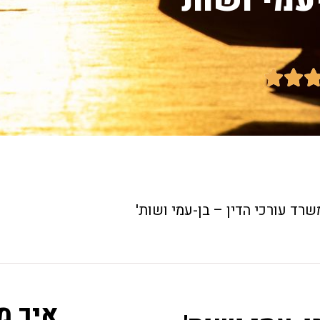
עמי ושות'


שרד עורכי הדין – בן-עמי ושות'
איך מ