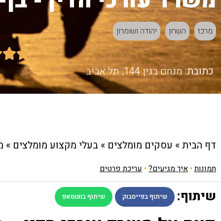
משרד עורכי הדין - בן-
מרכז
השרון
יהודה ושומרון



כתובת:
מנחם בגין 144, תל אביב
דף הבית
»
עסקים מומלצים
»
בעלי מקצוע מומלצים
»
מ
תמונות
•
איך מגיעים?
•
עריכת פרטים
שיתוף:
שיתוף בפייסבוק
שיתוף בווטסאפ