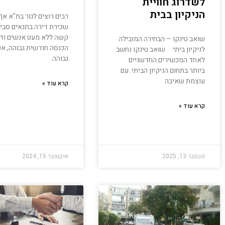
לשדרוג חוויית
הניקיון בבית
רבים רוצים לגור בת"א אך
שכירת דירה בתנאים סביר
קשה ללא מעט אנשים וד
שואב טינקו – הבחירה המובילה
הכנסה חודשית גבוהה, אפ
לניקיון ביתי שואב טינקו נחשב
גבוהה
לאחד המכשירים החדשניים
ביותר בתחום הניקיון הביתי. עם
עוצמת שאיבה
קרא עוד »
קרא עוד »
נובמבר 13, 2025
אוקטובר 15, 2024