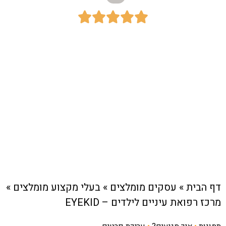





כתובת:
רחוב גושן 44 , קרית מוצקין
חיוג מהיר לעסק
דף הבית
»
עסקים מומלצים
»
בעלי מקצוע מומלצים
»
מרכז רפואת עיניים לילדים – EYEKID