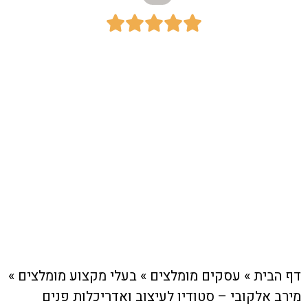





כתובת:
אלוף קלמן מגן 3, תל אביב | הנשיא הראשון
52 א, רחובות​
חיוג מהיר לעסק
דף הבית
»
עסקים מומלצים
»
בעלי מקצוע מומלצים
»
מירב אלקובי – סטודיו לעיצוב ואדריכלות פנים