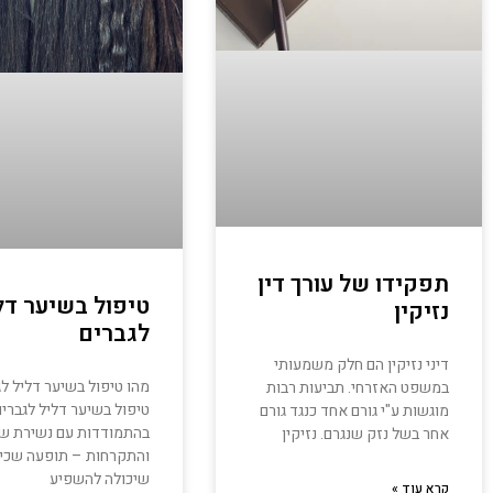
תפקידו של עורך דין
טיפול בשיער דל
נזיקין
לגברים
דיני נזיקין הם חלק משמעותי
מהו טיפול בשיער דליל לג
במשפט האזרחי. תביעות רבות
טיפול בשיער דליל לגברי
מוגשות ע"י גורם אחד כנגד גורם
בהתמודדות עם נשירת ש
אחר בשל נזק שנגרם. נזיקין
והתקרחות – תופעה שכי
שיכולה להשפיע
קרא עוד »