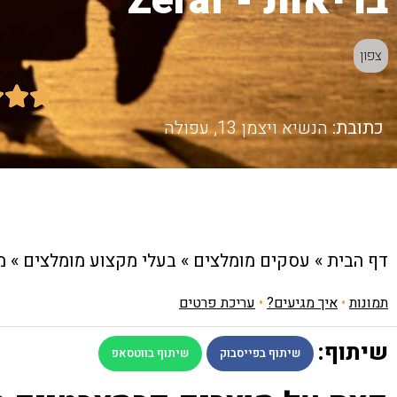
בריאות - Zeraf
צפון



כתובת:
הנשיא ויצמן 13, עפולה
דף הבית
»
עסקים מומלצים
»
בעלי מקצוע מומלצים
»
מ
תמונות
•
איך מגיעים?
•
עריכת פרטים
שיתוף:
שיתוף בפייסבוק
שיתוף בווטסאפ