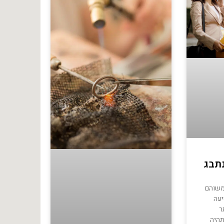
תבג
משוהם
יעה
ר
היה