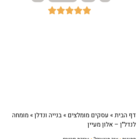





כתובת:
צפון
חיוג מהיר לעסק
דף הבית
»
עסקים מומלצים
»
בנייה ונדלן
»
מומחה
לנדל"ן – אלון מעיין