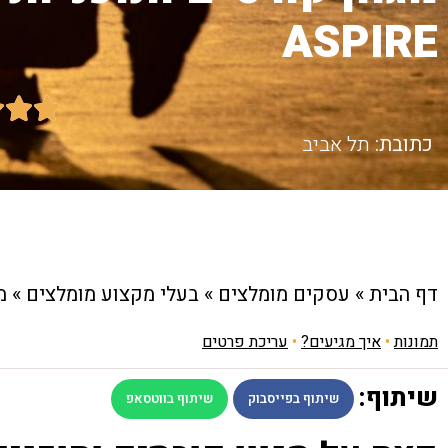
ASPIRE



כתובת:
תל אביב
דף הבית
»
עסקים מומלצים
»
בעלי מקצוע מומלצים
»
מ
תמונות
•
איך מגיעים?
•
עריכת פרטים
שיתוף:
שיתוף בפייסבוק
שיתוף בווטסאפ