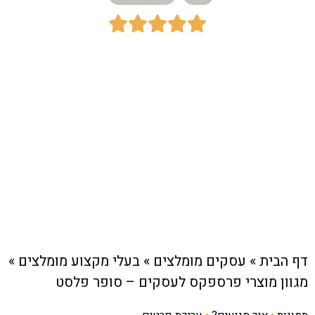





כתובת:
אזור תעשייה לב הארץ, ראש העין
חיוג מהיר לעסק
דף הבית
»
עסקים מומלצים
»
בעלי מקצוע מומלצים
»
מגוון מוצרי פרספקס לעסקים – סופר פלסט