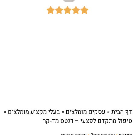





כתובת:
בר כוכבא 20, רמת גן
חיוג מהיר לעסק
דף הבית
»
עסקים מומלצים
»
בעלי מקצוע מומלצים
»
טיפול מתקדם לפצעי – דנטס מד-קר