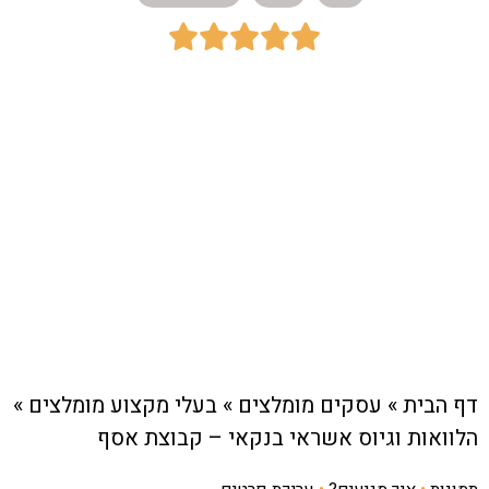





כתובת:
הנגר 24, הוד השרון
חיוג מהיר לעסק
דף הבית
»
עסקים מומלצים
»
בעלי מקצוע מומלצים
»
הלוואות וגיוס אשראי בנקאי – קבוצת אסף