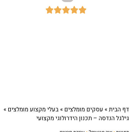





כתובת:
הדואר 107, כפר ויתקין
חיוג מהיר לעסק
דף הבית
»
עסקים מומלצים
»
בעלי מקצוע מומלצים
»
גילגל הנדסה – תכנון הידרולוגי מקצועי