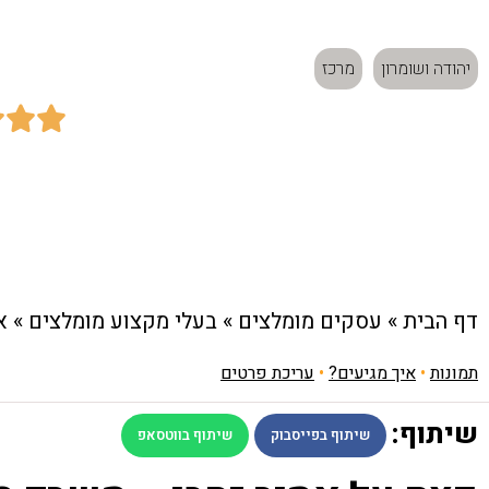
אמיר זהבי - משרד מקצ
יהודה ושומרון
מרכז



כתובת:
האלון 56, אורנית 4481300
דף הבית
»
עסקים מומלצים
»
בעלי מקצוע מומלצים
»
א
תמונות
•
איך מגיעים?
•
עריכת פרטים
שיתוף:
שיתוף בפייסבוק
שיתוף בווטסאפ