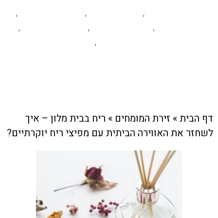
זירת המומחים
הום סטיילינג
יופי וקוסמטיקה
,
,
,
לייף סטייל
מידע ומאמרים
עסקים מקומיים
,
,
,
פרסום עסקים
קהילה
,
צוות האתר
16 באפריל , 2025
דף הבית
»
זירת המומחים
»
ריח בבית מלון – איך
לשחזר את האווירה הביתית עם מפיצי ריח יוקרתיים?