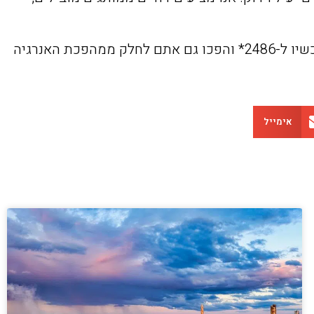
התהליך עם סולרית כולל שירות אמין, מגוון רחב של אפשרויות ותשומת לב מיוחדת לדרישות שלכם. התקשרו עכשיו ל-2486* והפכו גם אתם לחלק ממהפכת האנרגיה
אימייל